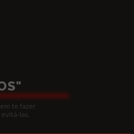
OS"
dem te fazer
evitá-las.