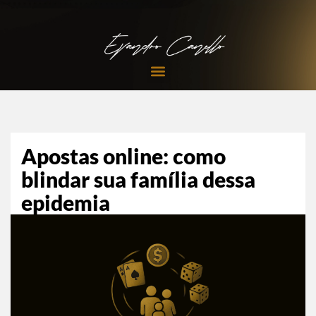
Pular
para
o
conteúdo
Apostas online: como
blindar sua família dessa
epidemia