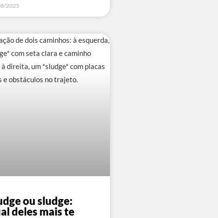
08/2025
dge ou sludge:
al deles mais te