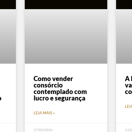
Como vender
A 
consórcio
va
contemplado com
co
o
lucro e segurança
LEI
LEIA MAIS »
27/02/2026
11/