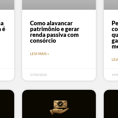
na
Como alavancar
Pe
 é
patrimônio e gerar
co
renda passiva com
qu
consórcio
ga
m
LEIA MAIS »
LEI
27/02/2024
19/