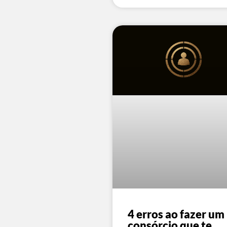
4 erros ao fazer um
consórcio que te