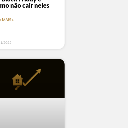
mo não cair neles
A MAIS »
11/2025