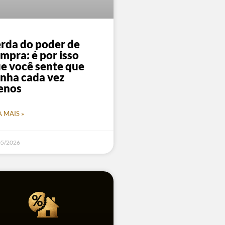
rda do poder de
mpra: é por isso
e você sente que
nha cada vez
enos
A MAIS »
05/2026