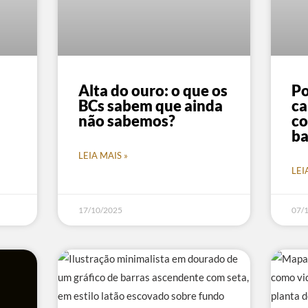
Alta do ouro: o que os
Po
BCs sabem que ainda
ca
não sabemos?
co
ba
LEIA MAIS »
LEI
17/10/2025
07/