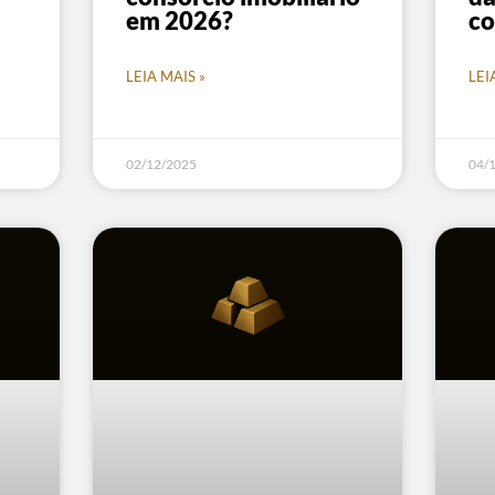
em 2026?
co
LEIA MAIS »
LEI
02/12/2025
04/