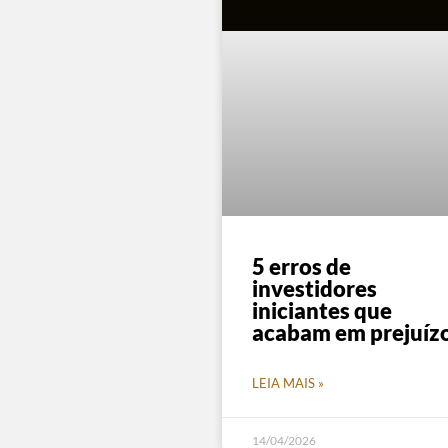
5 erros de
investidores
iniciantes que
acabam em prejuíz
LEIA MAIS »
14/04/2026