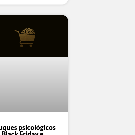
uques psicológicos
 Black Friday e