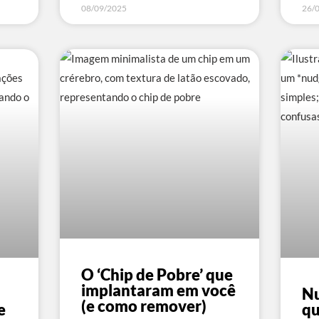
08/09/2025
26/
O ‘Chip de Pobre’ que
implantaram em você
Nu
(e como remover)
e
qu